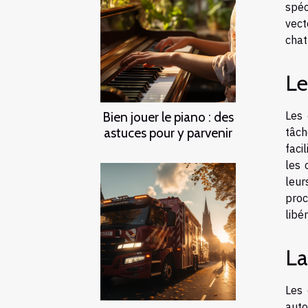
spéc
vec
chat
Le
Bien jouer le piano : des
Les 
astuces pour y parvenir
tâch
faci
les 
leur
proc
libé
La
Les 
auto