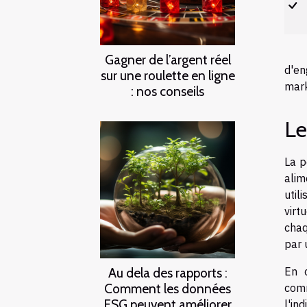
Gagner de l’argent réel
d'en
sur une roulette en ligne
mark
: nos conseils
Le
La p
alim
util
virt
chaq
par 
Au dela des rapports :
En c
Comment les données
comm
ESG peuvent améliorer
l'in