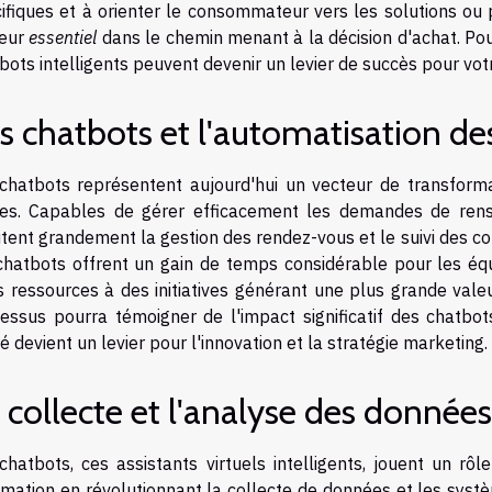
ifiques et à orienter le consommateur vers les solutions ou p
teur
essentiel
dans le chemin menant à la décision d'achat. Po
bots intelligents peuvent devenir un levier de succès pour vot
s chatbots et l'automatisation des
chatbots représentent aujourd'hui un vecteur de transform
es. Capables de gérer efficacement les demandes de rense
litent grandement la gestion des rendez-vous et le suivi des c
chatbots offrent un gain de temps considérable pour les équ
s ressources à des initiatives générant une plus grande vale
essus pourra témoigner de l'impact significatif des chatbots
ré devient un levier pour l'innovation et la stratégie marketing.
 collecte et l'analyse des données
chatbots, ces assistants virtuels intelligents, jouent un r
mation en révolutionnant la collecte de données et les systè