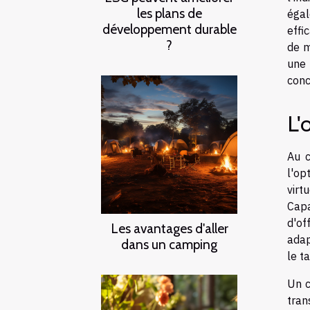
les plans de
éga
développement durable
effi
?
de m
une
conc
L'
Au c
l'op
virt
Capa
d'of
Les avantages d'aller
adap
dans un camping
le t
Un c
tran