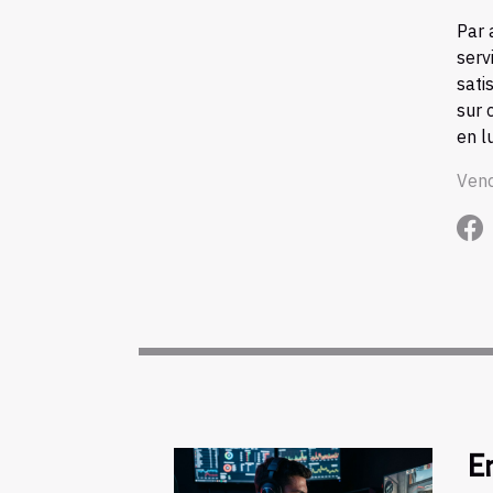
Par 
serv
sati
sur 
en l
Vend
En