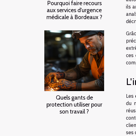
Pourquoi faire recours
ils 
aux services d'urgence
anal
médicale à Bordeaux ?
décr
Grâc
préc
extr
ces 
comp
L'
Les 
Quels gants de
du n
protection utiliser pour
réus
son travail ?
cont
clie
ses