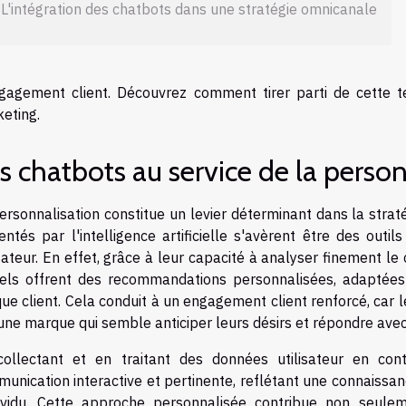
L'intégration des chatbots dans une stratégie omnicanale
gagement client. Découvrez comment tirer parti de cette 
eting.
s chatbots au service de la person
ersonnalisation constitue un levier déterminant dans la stra
entés par l'intelligence artificielle s'avèrent être des outil
isateur. En effet, grâce à leur capacité à analyser finement l
uels offrent des recommandations personnalisées, adaptée
ue client. Cela conduit à un engagement client renforcé, car l
une marque qui semble anticiper leurs désirs et répondre avec
ollectant et en traitant des données utilisateur en con
unication interactive et pertinente, reflétant une connaissa
dividu. Cette approche personnalisée contribue non seulem