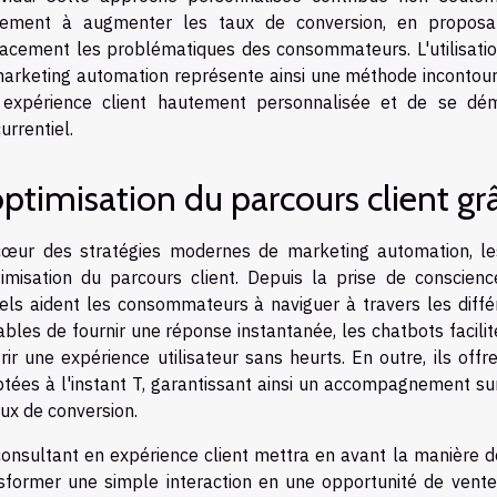
lement à augmenter les taux de conversion, en proposan
cacement les problématiques des consommateurs. L'utilisatio
arketing automation représente ainsi une méthode incontourn
 expérience client hautement personnalisée et de se d
urrentiel.
optimisation du parcours client g
œur des stratégies modernes de marketing automation, le
timisation du parcours client. Depuis la prise de conscienc
uels aident les consommateurs à naviguer à travers les diff
bles de fournir une réponse instantanée, les chatbots facili
frir une expérience utilisateur sans heurts. En outre, ils offr
tées à l'instant T, garantissant ainsi un accompagnement sur
aux de conversion.
onsultant en expérience client mettra en avant la manière do
sformer une simple interaction en une opportunité de vente