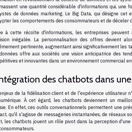
amassent une quantité considérable d'informations qui, une fo
ystes de données marketing. Le Big Data, qui désigne cet
ypter les comportements des consommateurs et de déceler d
e à cette récolte d'informations, les entreprises peuvent
ision inégalée. La personnalisation des offres devient a
êmement pertinente, augmentant ainsi significativement les tau
données offre aux sociétés une vision anticipatrice des te
étitives et innovantes dans un environnement commercial en 
intégration des chatbots dans un
enjeux de la fidélisation client et de l'expérience utilisateur
umérique. À cet égard, les chatbots deviennent un maillo
sie. En effet, ces outils conversationnels permettent une pr
act, qu'il s'agisse de messageries instantanées, de réseaux so
nt, les chatbots jouent un rôle pivot dans la perception d'u
 consommateurs.