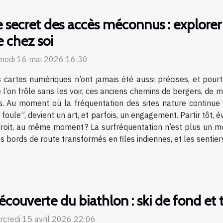
e secret des accès méconnus : explorer 
e chez soi
medi 16 mai 2026 16:30
 cartes numériques n’ont jamais été aussi précises, et pourt
 l’on frôle sans les voir, ces anciens chemins de bergers, de m
s. Au moment où la fréquentation des sites nature continue d
 foule”, devient un art, et parfois, un engagement. Partir tôt, é
roit, au même moment ? La surfréquentation n’est plus un mot
 bords de route transformés en files indiennes, et les sentiers 
couverte du biathlon : ski de fond et t
rcredi 15 avril 2026 22:06