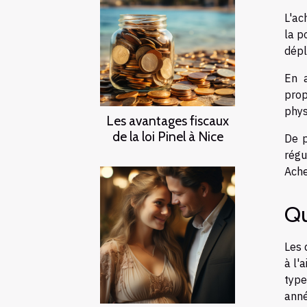
L'ac
la p
dépl
En a
prop
phys
Les avantages fiscaux
de la loi Pinel à Nice
De p
régu
Ache
Qu
Les 
à l'
type
anné