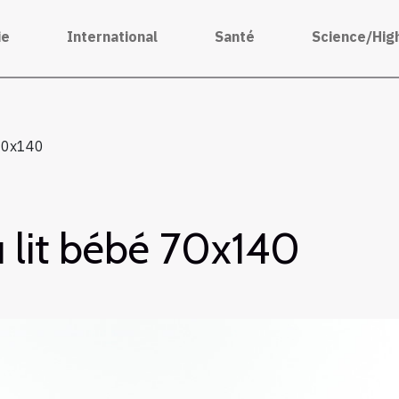
ie
International
Santé
Science/Hig
 70x140
u lit bébé 70x140