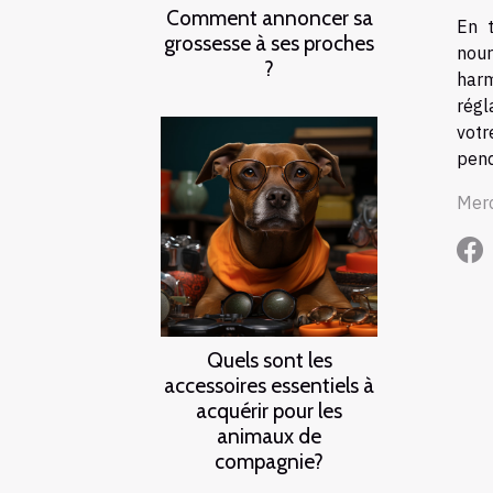
Comment annoncer sa
En 
grossesse à ses proches
nour
?
harm
régl
votr
pend
Merc
Quels sont les
accessoires essentiels à
acquérir pour les
animaux de
compagnie?