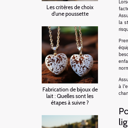
Lors
Les critères de choix
fact
d'une poussette
Assu
la s
risq
Pren
équi
beso
enfa
norm
Assu
à l'
Fabrication de bijoux de
cham
lait : Quelles sont les
étapes à suivre ?
Po
li